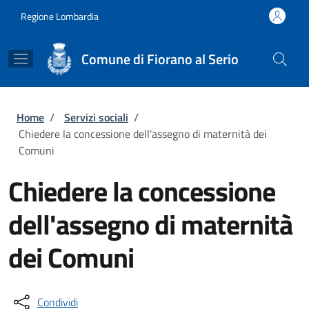
Salta al contenuto principale
Skip to footer content
Regione Lombardia
Comune di Fiorano al Serio
Briciole di pane
Home
/
Servizi sociali
/
Chiedere la concessione dell'assegno di maternità dei
Comuni
Chiedere la concessione
dell'assegno di maternità
dei Comuni
Condividi