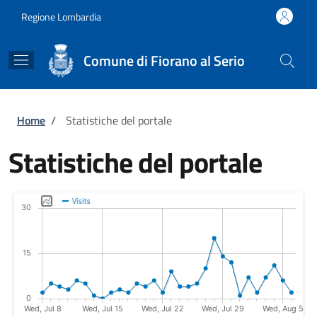
Salta al contenuto principale
Skip to footer content
Regione Lombardia
Comune di Fiorano al Serio
Briciole di pane
Home
/
Statistiche del portale
Statistiche del portale