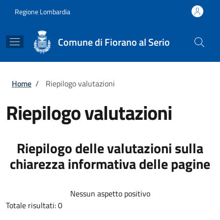
Salta al contenuto principale
Skip to footer content
Regione Lombardia
Comune di Fiorano al Serio
Briciole di pane
Home
/
Riepilogo valutazioni
Riepilogo valutazioni
Riepilogo delle valutazioni sulla
chiarezza informativa delle pagine
Nessun aspetto positivo
Totale risultati: 0