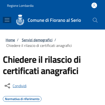
Salta al contenuto principale
Skip to footer content
Regione Lombardia
Comune di Fiorano al Serio
Briciole di pane
Home
/
Servizi demografici
/
Chiedere il rilascio di certificati anagrafici
Chiedere il rilascio di
certificati anagrafici
Condividi
Normativa di riferimento