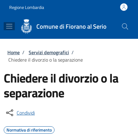
Salta al contenuto principale
Skip to footer content
Regione Lombardia
Comune di Fiorano al Serio
Briciole di pane
Home
/
Servizi demografici
/
Chiedere il divorzio o la separazione
Chiedere il divorzio o la
separazione
Condividi
Normativa di riferimento