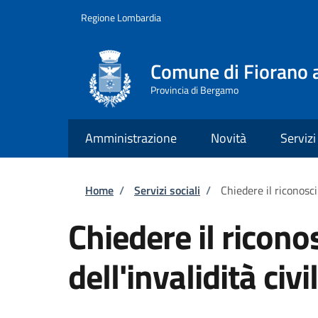
Salta al contenuto principale
Skip to footer content
Regione Lombardia
Comune di Fiorano a
Provincia di Bergamo
Amministrazione
Novità
Servizi
Briciole di pane
Home
/
Servizi sociali
/
Chiedere il riconosci
Chiedere il ricon
dell'invalidità civi