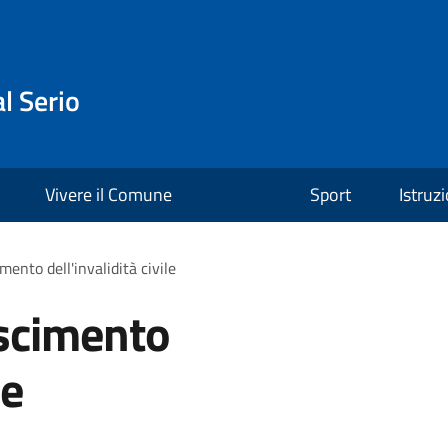
l Serio
Vivere il Comune
Sport
Istruz
mento dell'invalidità civile
oscimento
le