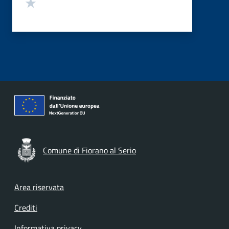
Valuta 1 stelle su 5
Comune di Fiorano al Serio
Footer menu
Area riservata
Crediti
Informativa privacy