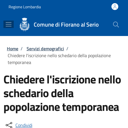
Salta al contenuto principale
Skip to footer content
Regione Lombardia
Comune di Fiorano al Serio
Briciole di pane
Home
/
Servizi demografici
/
Chiedere l'iscrizione nello schedario della popolazione
temporanea
Chiedere l'iscrizione nello
schedario della
popolazione temporanea
Condividi