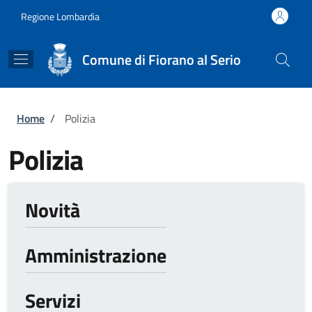
Salta al contenuto principale
Skip to footer content
Regione Lombardia
Comune di Fiorano al Serio
Briciole di pane
Home
/
Polizia
Polizia
Novità
Amministrazione
Servizi