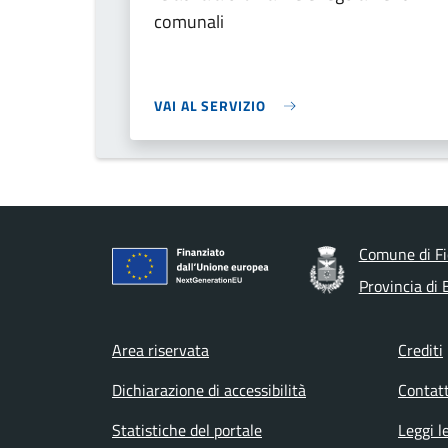
comunali
VAI AL SERVIZIO
Comune di Fi
Provincia di
Footer menu
Area riservata
Crediti
Dichiarazione di accessibilità
Contatt
Statistiche del portale
Leggi l