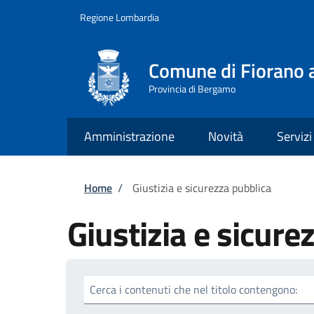
Salta al contenuto principale
Skip to footer content
Regione Lombardia
Comune di Fiorano a
Provincia di Bergamo
Amministrazione
Novità
Servizi
Briciole di pane
Home
/
Giustizia e sicurezza pubblica
Giustizia e sicure
Cerca i contenuti che nel titolo contengono: