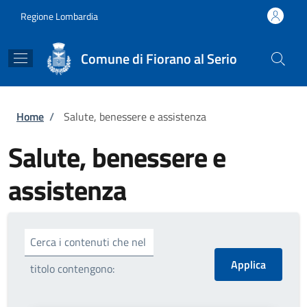
Salta al contenuto principale
Skip to footer content
Regione Lombardia
Comune di Fiorano al Serio
Briciole di pane
Home
/
Salute, benessere e assistenza
Salute, benessere e
assistenza
Cerca i contenuti che nel
titolo contengono: