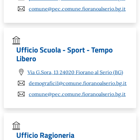
comune@pec.comune.fioranoalserio.bg.it
Ufficio Scuola - Sport - Tempo
Libero
Via G.Sora, 13 24020 Fiorano al Serio (BG)
demografici1@comune.fioranoalserio.bg.it
comune@pec.comune.fioranoalserio.bg.it
Ufficio Ragioneria