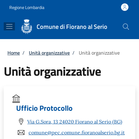
Salta al contenuto principale
Skip to footer content
Regione Lombardia
Comune di Fiorano al Serio
Briciole di pane
Home
/
Unità organizzative
/
Unità organizzative
Unità organizzative
Ufficio Protocollo
Via G.Sora, 13 24020 Fiorano al Serio (BG)
comune@pec.comune.fioranoalserio.bg.it