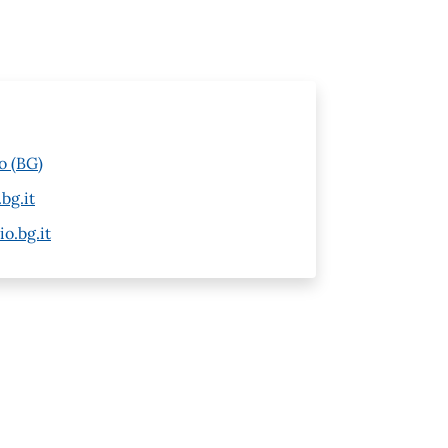
o (BG)
bg.it
o.bg.it