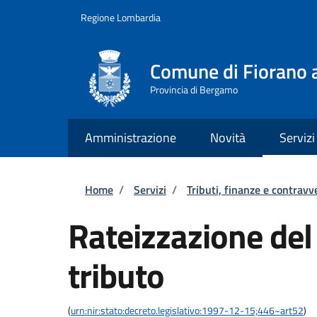
Salta al contenuto principale
Skip to footer content
Regione Lombardia
Comune di Fiorano a
Provincia di Bergamo
Amministrazione
Novità
Servizi
Briciole di pane
Home
/
Servizi
/
Tributi, finanze e contravv
Rateizzazione de
tributo
(
urn:nir:stato:decreto.legislativo:1997-12-15;446~art52
)