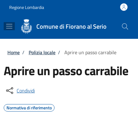
Salta al contenuto principale
Skip to footer content
Regione Lombardia
Comune di Fiorano al Serio
Briciole di pane
Home
/
Polizia locale
/
Aprire un passo carrabile
Aprire un passo carrabile
Condividi
Normativa di riferimento