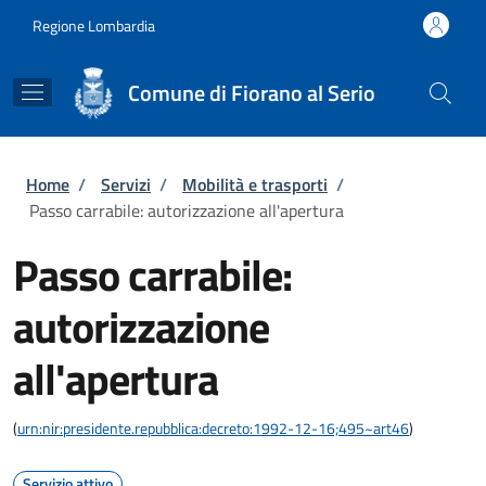
Salta al contenuto principale
Skip to footer content
Regione Lombardia
Comune di Fiorano al Serio
Briciole di pane
Home
/
Servizi
/
Mobilità e trasporti
/
Passo carrabile: autorizzazione all'apertura
Passo carrabile:
autorizzazione
all'apertura
(
urn:nir:presidente.repubblica:decreto:1992-12-16;495~art46
)
Servizio attivo